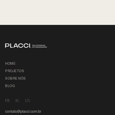
HOME
PROJETOS
SOBRE NÓS
BLOG
FB
IG
LN
contato@placci.com.br