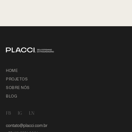
HOME
PROJETOS
SOBRE NÓS
BLOG
FB
IG
LN
contato@placci.com.br